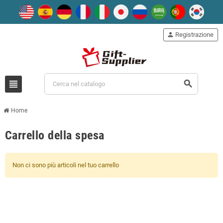
person
Registrazione
view_headline
search
Home
Carrello della spesa
Non ci sono più articoli nel tuo carrello