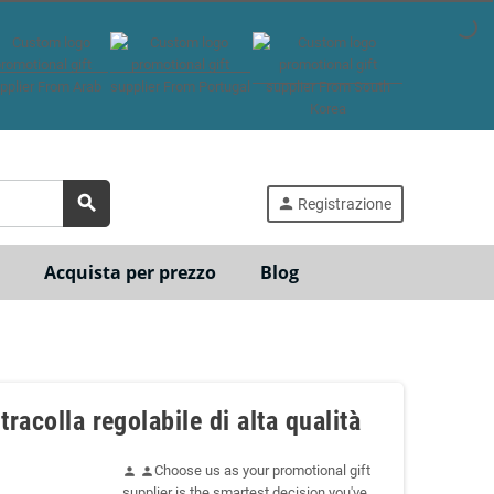
search
person
Registrazione
Acquista per prezzo
Blog
racolla regolabile di alta qualità
Choose us as your promotional gift
person
person
supplier is the smartest decision you've