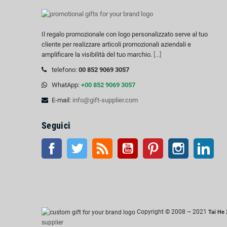
Il regalo promozionale con logo personalizzato serve al tuo
cliente per realizzare articoli promozionali aziendali e
amplificare la visibilità del tuo marchio.
[...]
telefono:
00 852 9069 3057
WhatApp:
+00 852 9069 3057
E-mail:
info@gift-supplier.com
Seguici
Facebook
Twitter
RSS
Youtube
Pinterest
Instagram
Link
Copyright © 2008 ~ 2021
Tai He 
supplier