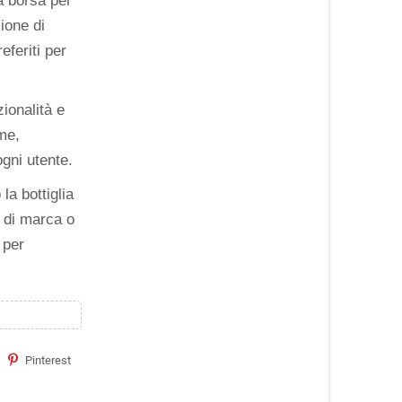
a borsa per
ione di
eferiti per
zionalità e
me,
ogni utente.
la bottiglia
 di marca o
 per
Pinterest