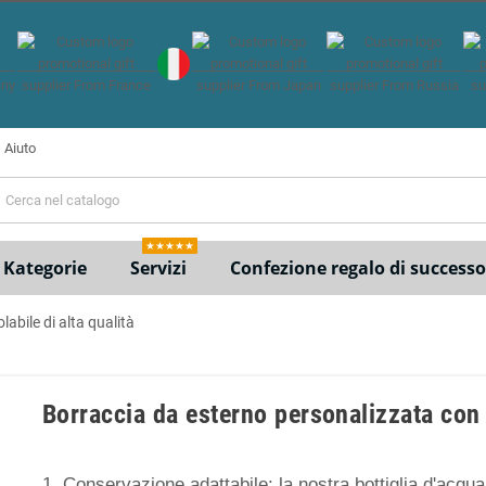
Aiuto
e
★★★★★
Kategorie
Servizi
Confezione regalo di successo
abile di alta qualità
Borraccia da esterno personalizzata con t
1. Conservazione adattabile: la nostra bottiglia d'acqua