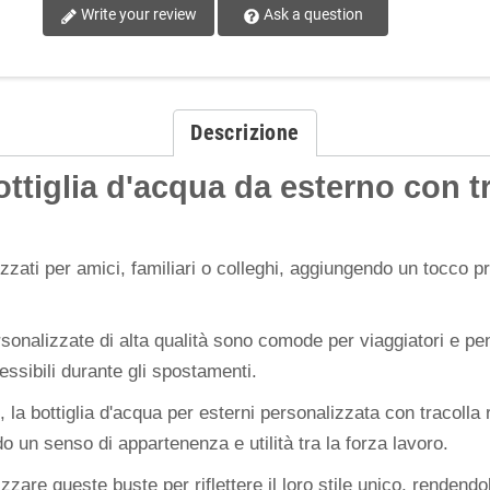
Write your review
Ask a question
Descrizione
ottiglia d'acqua da esterno con t
lizzati per amici, familiari o colleghi, aggiungendo un tocc
rsonalizzate di alta qualità sono comode per viaggiatori e pen
ssibili durante gli spostamenti.
o, la bottiglia d'acqua per esterni personalizzata con tracolla
un senso di appartenenza e utilità tra la forza lavoro.
zare queste buste per riflettere il loro stile unico, rendendol