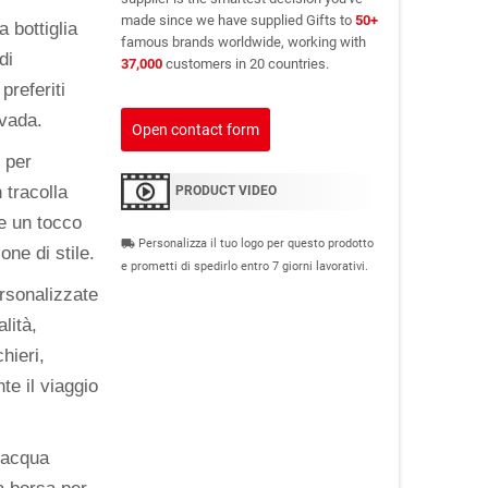
made since we have supplied Gifts to
50+
a bottiglia
famous brands worldwide, working with
di
37,000
customers in 20 countries.
preferiti
 vada.
Open contact form
 per
 tracolla
PRODUCT VIDEO
re un tocco
Personalizza il tuo logo per questo prodotto
local_shipping
one di stile.
e prometti di spedirlo entro 7 giorni lavorativi.
ersonalizzate
lità,
hieri,
te il viaggio
d'acqua