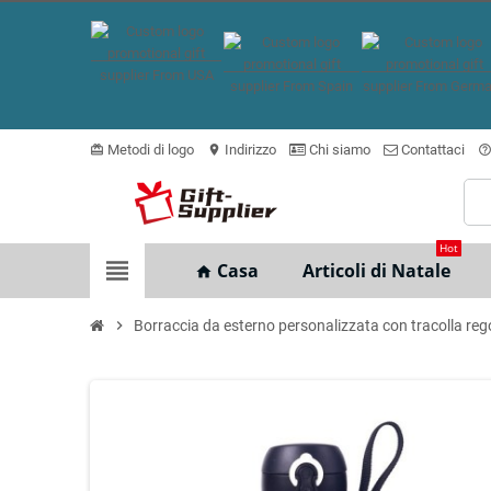
Metodi di logo
Indirizzo
Chi siamo
Contattaci
card_giftcard
location_on
help_outlin
Hot
view_headline
Casa
Articoli di Natale
home
chevron_right
Borraccia da esterno personalizzata con tracolla regol