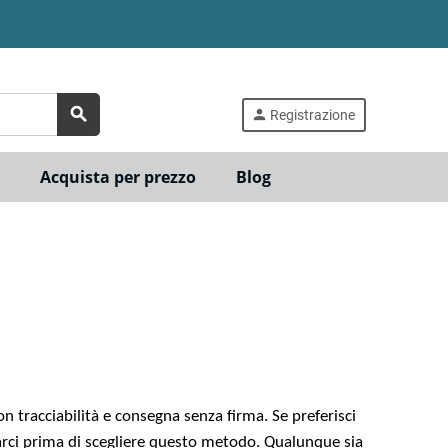
search
person
Registrazione
Acquista per prezzo
Blog
 tracciabilità e consegna senza firma. Se preferisci
tarci prima di scegliere questo metodo. Qualunque sia