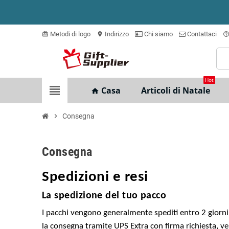
Metodi di logo
Indirizzo
Chi siamo
Contattaci
card_giftcard
location_on
help_outlin
Hot
view_headline
Casa
Articoli di Natale
home
chevron_right
Consegna
Consegna
Spedizioni e resi
La spedizione del tuo pacco
I pacchi vengono generalmente spediti entro 2 giorni
la consegna tramite UPS Extra con firma richiesta, v