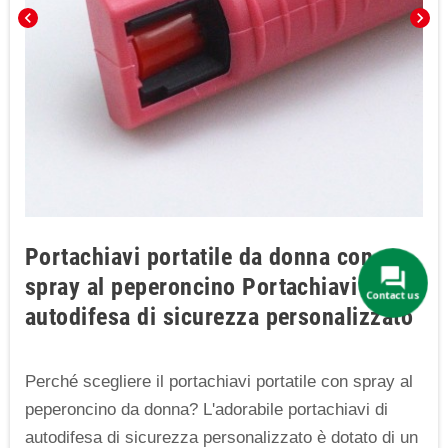
chevron_left
chevron_right
Portachiavi portatile da donna con
spray al peperoncino Portachiavi di
Contact us
autodifesa di sicurezza personalizzato
Perché scegliere il portachiavi portatile con spray al
peperoncino da donna? L'adorabile portachiavi di
autodifesa di sicurezza personalizzato è dotato di un