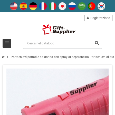
person
Registrazione
view_headline
search
chevron_right
Portachiavi portatile da donna con spray al peperoncino Portachiavi di aut