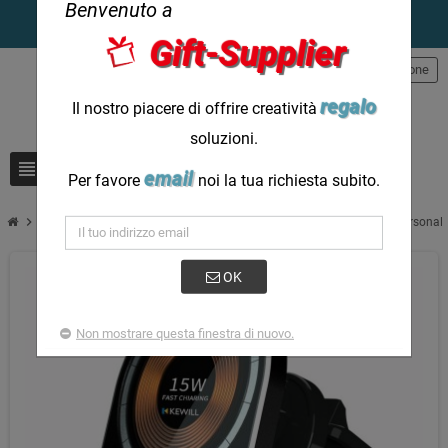
Benvenuto a
Gift-Supplier
person
Registrazione
regalo
Il nostro piacere di offrire creatività
soluzioni.
view_headline
search
email
Per favore
noi la tua richiesta subito.
chevron_right
Caricabatterie wireless per auto personalizzato da 15 W: potenza persona
OK
Non mostrare questa finestra di nuovo.