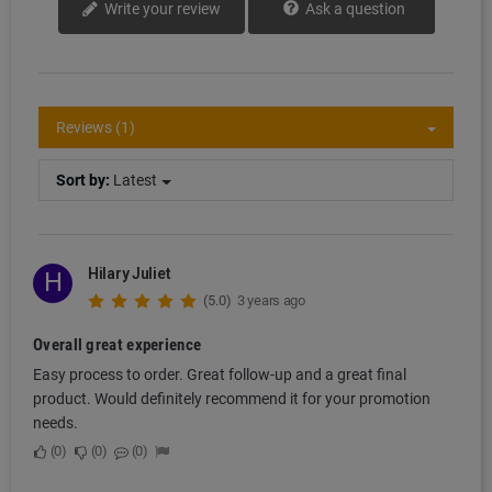
Ask a question
Write your review
Reviews (1)
Sort by:
Latest
Hilary Juliet
H
(5.0)
3 years ago
Overall great experience
Easy process to order. Great follow-up and a great final
product. Would definitely recommend it for your promotion
needs.
0
0
0