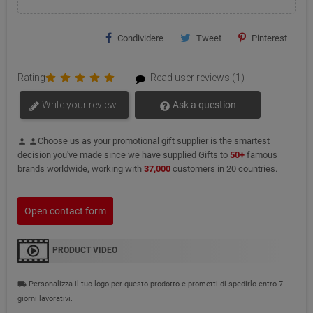
Condividere
Tweet
Pinterest
Rating
Read user reviews (1)
Write your review
Ask a question
Choose us as your promotional gift supplier is the smartest
person
person
decision you've made since we have supplied Gifts to
50+
famous
brands worldwide, working with
37,000
customers in 20 countries.
Open contact form
PRODUCT VIDEO
Personalizza il tuo logo per questo prodotto e prometti di spedirlo entro 7
local_shipping
giorni lavorativi.