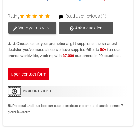
Rating
Read user reviews (1)
Write your review
Ask a question
Choose us as your promotional gift supplier is the smartest
person
person
decision you've made since we have supplied Gifts to
50+
famous
brands worldwide, working with
37,000
customers in 20 countries.
Open contact form
PRODUCT VIDEO
Personalizza il tuo logo per questo prodotto e prometti di spedirlo entro 7
local_shipping
giorni lavorativi.