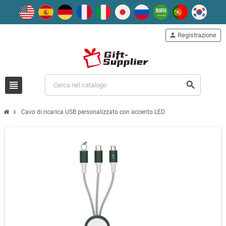
person
Registrazione
view_headline
search
chevron_right
Cavo di ricarica USB personalizzato con accento LED