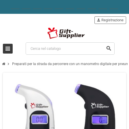
person
Registrazione
view_headline
search
chevron_right
Preparati per la strada da percorrere con un manometro digitale per pneuma