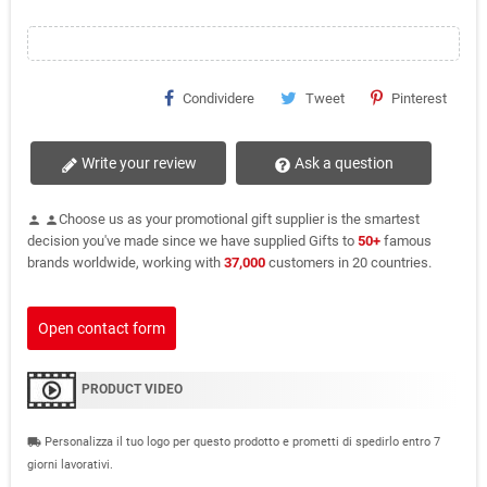
Condividere
Tweet
Pinterest
Write your review
Ask a question
Choose us as your promotional gift supplier is the smartest
person
person
decision you've made since we have supplied Gifts to
50+
famous
brands worldwide, working with
37,000
customers in 20 countries.
Open contact form
PRODUCT VIDEO
Personalizza il tuo logo per questo prodotto e prometti di spedirlo entro 7
local_shipping
giorni lavorativi.