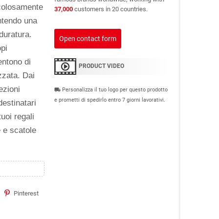
ticolosamente
37,000
customers in 20 countries.
antendo una
duratura.
Open contact form
opi
entono di
PRODUCT VIDEO
zzata. Dai
ezioni
Personalizza il tuo logo per questo prodotto
local_shipping
e prometti di spedirlo entro 7 giorni lavorativi.
destinatari
uoi regali
 e scatole
Pinterest