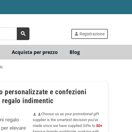
search
person
Registrazione
Acquista per prezzo
Blog
ic
o personalizzate e confezioni
 regalo indimentic
Choose us as your promotional gift
person
person
ni regalo
supplier is the smartest decision you've
made since we have supplied Gifts to
50+
 per elevare
famous brands worldwide, working with