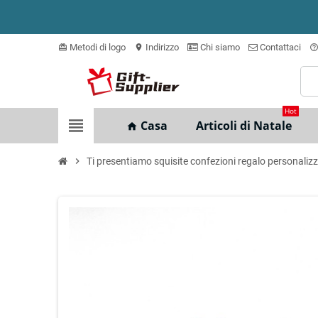
Metodi di logo
Indirizzo
Chi siamo
Contattaci
card_giftcard
location_on
help_outlin
Hot
view_headline
Casa
Articoli di Natale
home
chevron_right
Ti presentiamo squisite confezioni regalo personalizz