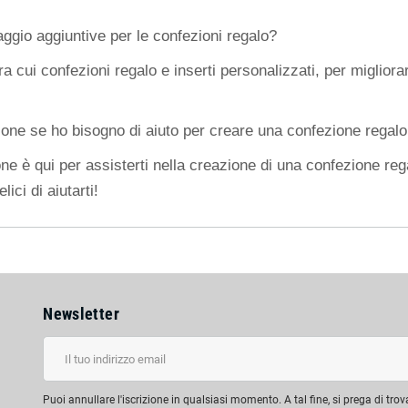
aggio aggiuntive per le confezioni regalo?
ra cui confezioni regalo e inserti personalizzati, per migliora
ione se ho bisogno di aiuto per creare una confezione regalo
e è qui per assisterti nella creazione di una confezione rega
ici di aiutarti!
Newsletter
Puoi annullare l'iscrizione in qualsiasi momento. A tal fine, si prega di trov