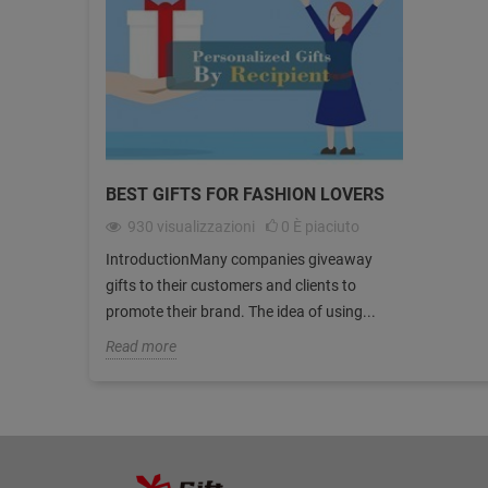
BEST GIFTS FOR FASHION LOVERS
930
visualizzazioni
0
È piaciuto
IntroductionMany companies giveaway
gifts to their customers and clients to
promote their brand. The idea of using...
Read more