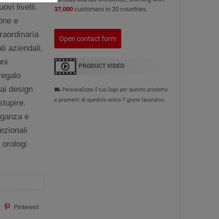
ovi livelli.
37,000
customers in 20 countries.
one e
raordinaria
Open contact form
li aziendali,
oni
PRODUCT VIDEO
regalo
 ai design
Personalizza il tuo logo per questo prodotto
local_shipping
e prometti di spedirlo entro 7 giorni lavorativi.
stupire.
leganza e
cezionali
 orologi
Pinterest