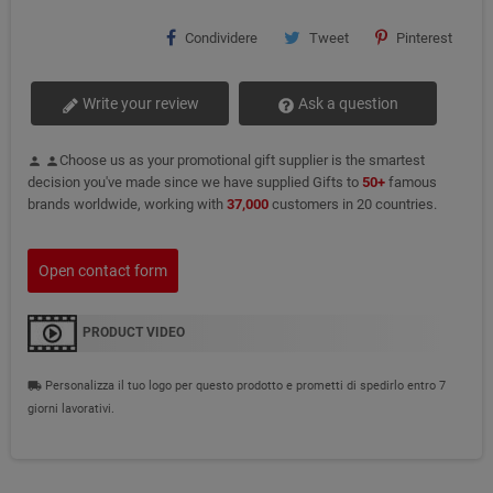
Condividere
Tweet
Pinterest
Write your review
Ask a question
Choose us as your promotional gift supplier is the smartest
person
person
decision you've made since we have supplied Gifts to
50+
famous
brands worldwide, working with
37,000
customers in 20 countries.
Open contact form
PRODUCT VIDEO
Personalizza il tuo logo per questo prodotto e prometti di spedirlo entro 7
local_shipping
giorni lavorativi.