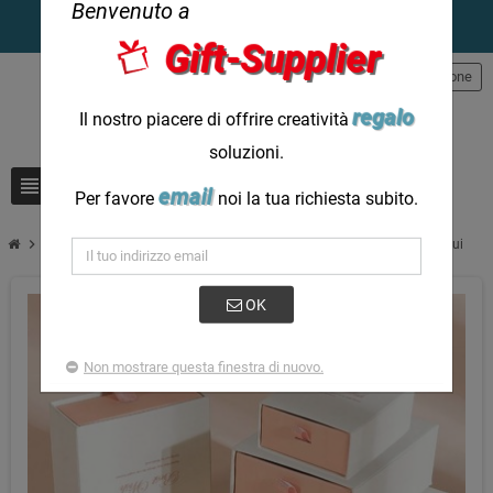
Benvenuto a
Gift-Supplier
person
Registrazione
regalo
Il nostro piacere di offrire creatività
soluzioni.
view_headline
search
email
Per favore
noi la tua richiesta subito.
chevron_right
Scatole regalo personalizzate Confezione regalo personalizzata per lui
OK
Non mostrare questa finestra di nuovo.