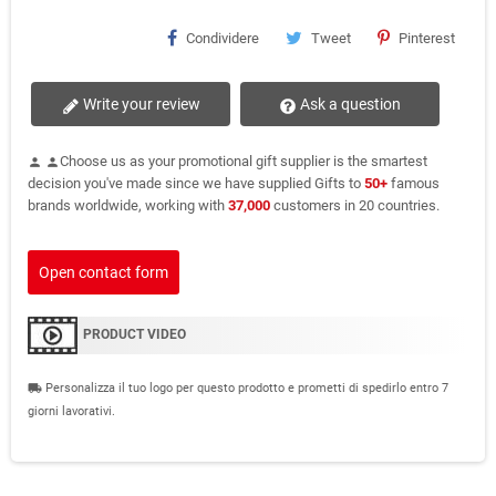
Condividere
Tweet
Pinterest
Write your review
Ask a question
Choose us as your promotional gift supplier is the smartest
person
person
decision you've made since we have supplied Gifts to
50+
famous
brands worldwide, working with
37,000
customers in 20 countries.
Open contact form
PRODUCT VIDEO
Personalizza il tuo logo per questo prodotto e prometti di spedirlo entro 7
local_shipping
giorni lavorativi.