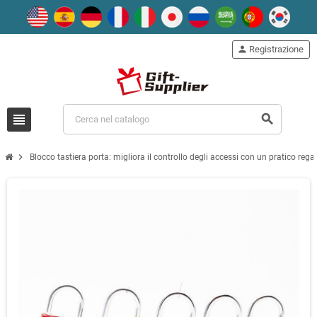
person
Registrazione
view_headline
search
chevron_right
Blocco tastiera porta: migliora il controllo degli accessi con un pratico re