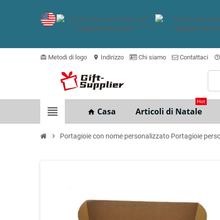
Metodi di logo
Indirizzo
Chi siamo
Contattaci
card_giftcard
location_on
help_outlin
Hot
view_headline
Casa
Articoli di Natale
home
chevron_right
Portagioie con nome personalizzato Portagioie pers