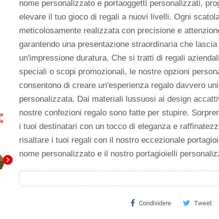
nome personalizzato e portaoggetti personalizzati, prog
elevare il tuo gioco di regali a nuovi livelli. Ogni scatol
meticolosamente realizzata con precisione e attenzione 
garantendo una presentazione straordinaria che lascia
un'impressione duratura. Che si tratti di regali aziendal
speciali o scopi promozionali, le nostre opzioni personal
consentono di creare un'esperienza regalo davvero un
personalizzata. Dai materiali lussuosi ai design accattiv
nostre confezioni regalo sono fatte per stupire. Sorpren
t_map
i tuoi destinatari con un tocco di eleganza e raffinatezz
risaltare i tuoi regali con il nostro eccezionale portagioi
nome personalizzato e il nostro portagioielli personaliz
chevron_right
Condividere
Tweet