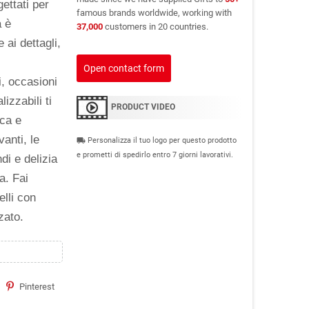
ettati per
famous brands worldwide, working with
a è
37,000
customers in 20 countries.
ai dettagli,
Open contact form
i, occasioni
izzabili ti
PRODUCT VIDEO
ica e
anti, le
Personalizza il tuo logo per questo prodotto
local_shipping
e prometti di spedirlo entro 7 giorni lavorativi.
di e delizia
a. Fai
elli con
zato.
Pinterest