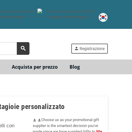
search
person
Registrazione
Acquista per prezzo
Blog
agioie personalizzato
Choose us as your promotional gift
person
person
lli con
supplier is the smartest decision you've
made since we have supplied Gifts to
50+