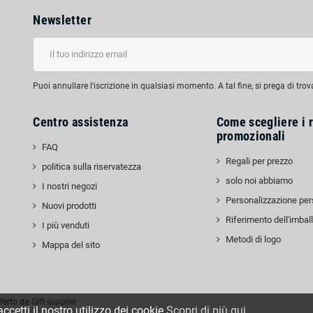
Newsletter
Puoi annullare l'iscrizione in qualsiasi momento. A tal fine, si prega di trov
Centro assistenza
Come scegliere i r
promozionali
FAQ
Regali per prezzo
politica sulla riservatezza
solo noi abbiamo
I nostri negozi
edIn
Personalizzazione per
Nuovi prodotti
Riferimento dell'imbal
I più venduti
Metodi di logo
Mappa del sito
ferto da
Gift-supplier
cetti il nostro utilizzo dei cookie.
Scopri di più qui
.