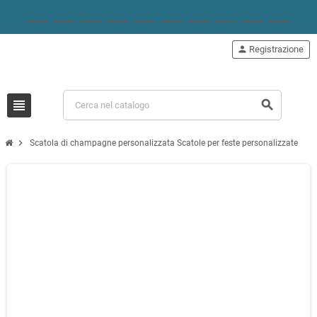
person
Registrazione
view_headline
search
chevron_right
Scatola di champagne personalizzata Scatole per feste personalizzate