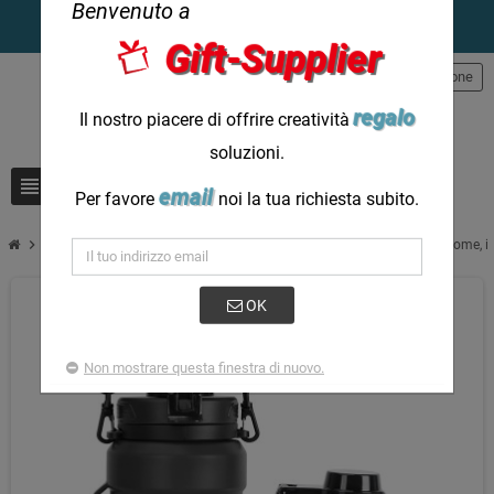
Benvenuto a
Gift-Supplier
person
Registrazione
regalo
Il nostro piacere di offrire creatività
soluzioni.
view_headline
search
email
Per favore
noi la tua richiesta subito.
chevron_right
Resta idratato a modo tuo: bottiglie d'acqua personalizzabili: il tuo nome, il tu
OK
Non mostrare questa finestra di nuovo.