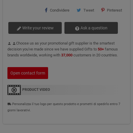
Condividere
Tweet
Pinterest
Write your review
Ask a question
Choose us as your promotional gift supplier is the smartest
person
person
decision you've made since we have supplied Gifts to
50+
famous
brands worldwide, working with
37,000
customers in 20 countries.
Open contact form
PRODUCT VIDEO
Personalizza il tuo logo per questo prodotto e prometti di spedirlo entro 7
local_shipping
giorni lavorativi.