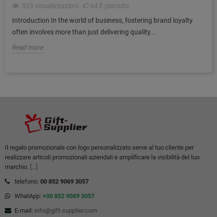
323
visualizzazioni
64
È piaciuto
Introduction In the world of business, fostering brand loyalty
often involves more than just delivering quality...
Read more
Il regalo promozionale con logo personalizzato serve al tuo cliente per
realizzare articoli promozionali aziendali e amplificare la visibilità del tuo
marchio.
[...]
telefono:
00 852 9069 3057
WhatApp:
+00 852 9069 3057
E-mail:
info@gift-supplier.com