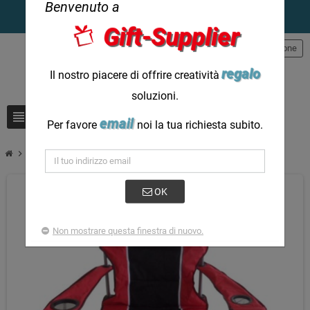
Benvenuto a
Gift-Supplier
person
Registrazione
regalo
Il nostro piacere di offrire creatività
soluzioni.
view_headline
search
email
Per favore
noi la tua richiesta subito.
chevron_right
Sedie pieghevoli personalizzate Sedie da campeggio grandi e alte
OK
Non mostrare questa finestra di nuovo.