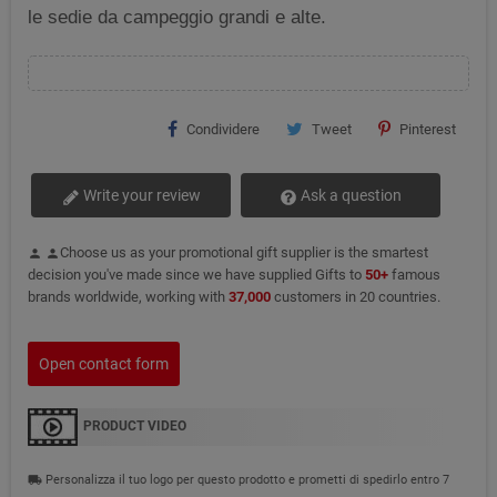
le sedie da campeggio grandi e alte.
Condividere
Tweet
Pinterest
Write your review
Ask a question
Choose us as your promotional gift supplier is the smartest
person
person
decision you've made since we have supplied Gifts to
50+
famous
brands worldwide, working with
37,000
customers in 20 countries.
Open contact form
PRODUCT VIDEO
Personalizza il tuo logo per questo prodotto e prometti di spedirlo entro 7
local_shipping