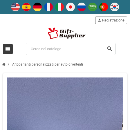
person
Registrazione
view_headline
search
chevron_right
Altoparlanti personalizzati per auto divertenti