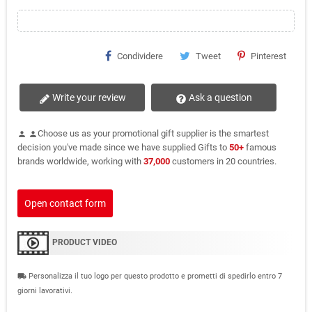
Condividere
Tweet
Pinterest
Write your review
Ask a question
Choose us as your promotional gift supplier is the smartest
person
person
decision you've made since we have supplied Gifts to
50+
famous
brands worldwide, working with
37,000
customers in 20 countries.
Open contact form
PRODUCT VIDEO
Personalizza il tuo logo per questo prodotto e prometti di spedirlo entro 7
local_shipping
giorni lavorativi.