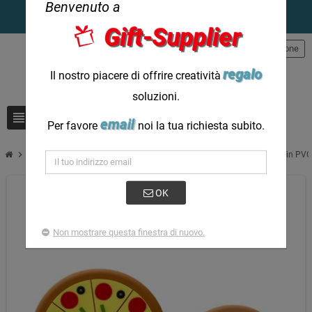
Benvenuto a
Gift-Supplier
person
Registrazione
regalo
Il nostro piacere di offrire creatività
soluzioni.
view_headline
search
email
Per favore
noi la tua richiesta subito.
chevron_right
Altoparlanti per pizza divertenti personalizzati Altoparlante per tubo in PV
OK
Non mostrare questa finestra di nuovo.