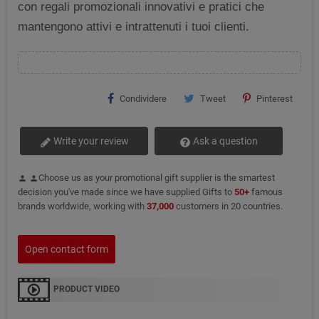
con regali promozionali innovativi e pratici che
mantengono attivi e intrattenuti i tuoi clienti.
Condividere
Tweet
Pinterest
Write your review
Ask a question
Choose us as your promotional gift supplier is the smartest
person
person
decision you've made since we have supplied Gifts to
50+
famous
brands worldwide, working with
37,000
customers in 20 countries.
Open contact form
PRODUCT VIDEO