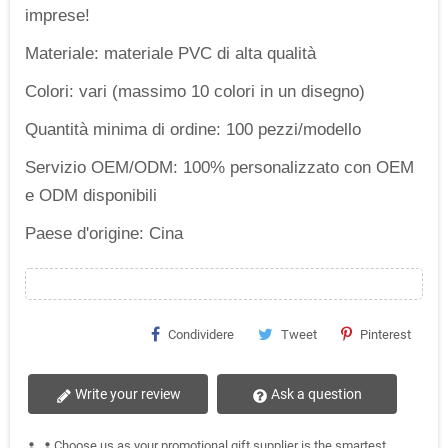
imprese!
Materiale: materiale PVC di alta qualità
Colori: vari (massimo 10 colori in un disegno)
Quantità minima di ordine: 100 pezzi/modello
Servizio OEM/ODM: 100% personalizzato con OEM
e ODM disponibili
Paese d'origine: Cina
Condividere
Tweet
Pinterest
Write your review
Ask a question
Choose us as your promotional gift supplier is the smartest
person
person