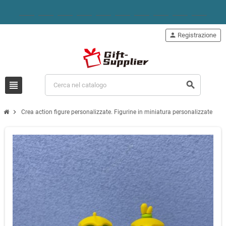
person
Registrazione
view_headline
search
chevron_right
Crea action figure personalizzate. Figurine in miniatura personalizzate