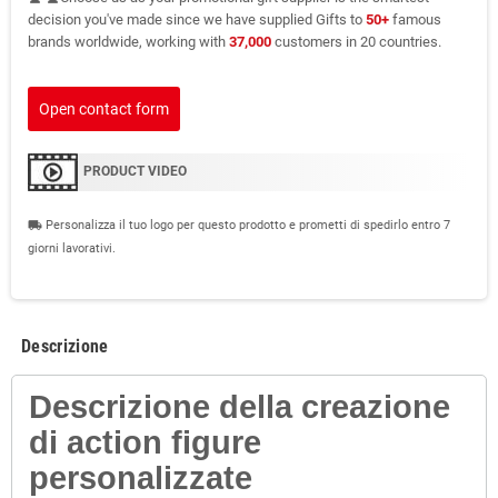
decision you've made since we have supplied Gifts to
50+
famous
brands worldwide, working with
37,000
customers in 20 countries.
Open contact form
PRODUCT VIDEO
Personalizza il tuo logo per questo prodotto e prometti di spedirlo entro 7
local_shipping
giorni lavorativi.
Descrizione
Descrizione della creazione
di action figure
personalizzate