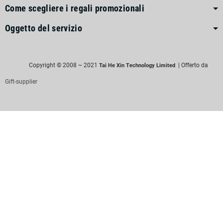
Come scegliere i regali promozionali
Oggetto del servizio
Copyright © 2008 ~ 2021
| Offerto da
Tai He Xin Technology Limited
Gift-supplier