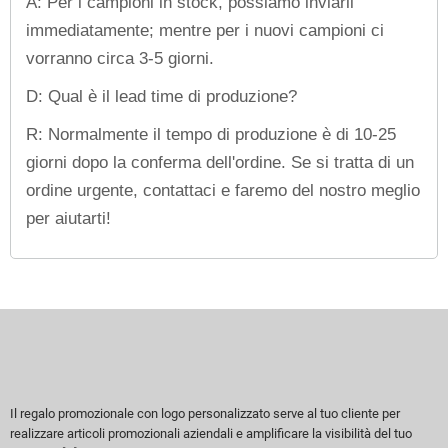
A: Per i campioni in stock, possiamo inviarli
immediatamente; mentre per i nuovi campioni ci
vorranno circa 3-5 giorni.
D: Qual è il lead time di produzione?
R: Normalmente il tempo di produzione è di 10-25
giorni dopo la conferma dell'ordine. Se si tratta di un
ordine urgente, contattaci e faremo del nostro meglio
per aiutarti!
Il regalo promozionale con logo personalizzato serve al tuo cliente per
realizzare articoli promozionali aziendali e amplificare la visibilità del tuo