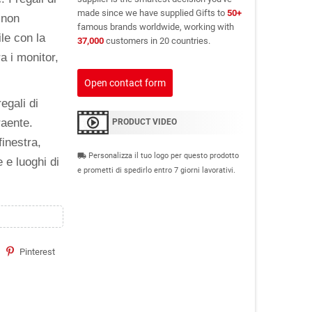
made since we have supplied Gifts to
50+
 non
famous brands worldwide, working with
le con la
37,000
customers in 20 countries.
a i monitor,
Open contact form
egali di
raente.
PRODUCT VIDEO
finestra,
Personalizza il tuo logo per questo prodotto
local_shipping
 e luoghi di
e prometti di spedirlo entro 7 giorni lavorativi.
Pinterest