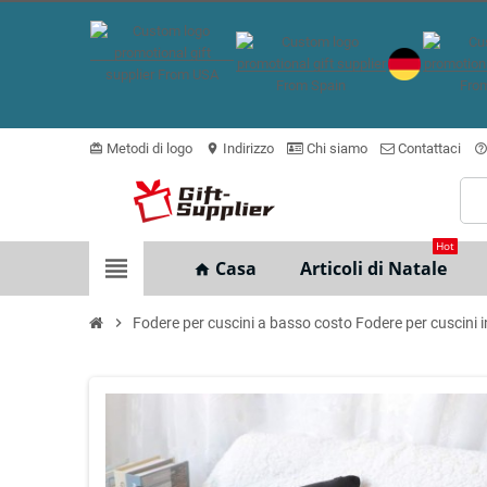
Metodi di logo
Indirizzo
Chi siamo
Contattaci
card_giftcard
location_on
help_outlin
Hot
view_headline
Casa
Articoli di Natale
home
chevron_right
Fodere per cuscini a basso costo Fodere per cuscini i