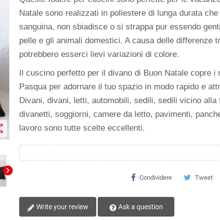
Natale sono realizzati in poliestere di lunga durata che
sanguina, non sbiadisce o si strappa pur essendo genti
pelle e gli animali domestici. A causa delle differenze tr
potrebbero esserci lievi variazioni di colore.
Il cuscino perfetto per il divano di Buon Natale copre i r
Pasqua per adornare il tuo spazio in modo rapido e att
Divani, divani, letti, automobili, sedili, sedili vicino alla 
divanetti, soggiorni, camere da letto, pavimenti, panche
t_map
lavoro sono tutte scelte eccellenti.
chevron_right
Condividere
Tweet
Write your review
Ask a question