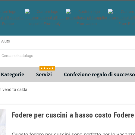
Aiuto
e
★★★★★
Kategorie
Servizi
Confezione regalo di successo
n vendita calda
Fodere per cuscini a basso costo Fodere 
Queste fodere per cuscini sono perfette per le vacanze.