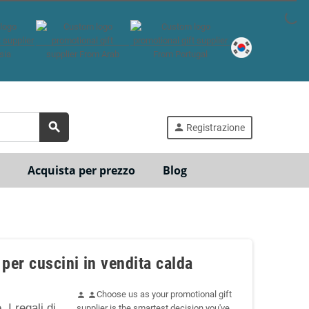
search
person
Registrazione
Acquista per prezzo
Blog
per cuscini in vendita calda
Choose us as your promotional gift
person
person
 I regali di
supplier is the smartest decision you've