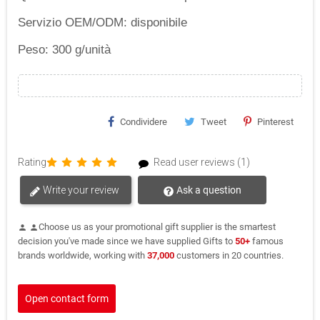
Servizio OEM/ODM: disponibile
Peso: 300 g/unità
Condividere
Tweet
Pinterest
Rating
Read user reviews (1)
Write your review
Ask a question
Choose us as your promotional gift supplier is the smartest
person
person
decision you've made since we have supplied Gifts to
50+
famous
brands worldwide, working with
37,000
customers in 20 countries.
Open contact form