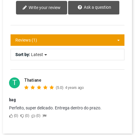
Ask a question
Write your review
Reviews (1)
Sort by:
Latest
Thatiane
T
(5.0)
4 years ago
bag
Perfeito, super delicado. Entrega dentro do prazo.
0
0
0