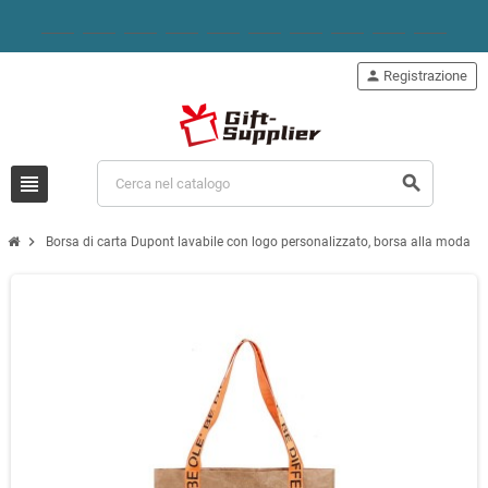
person
Registrazione
view_headline
search
chevron_right
Borsa di carta Dupont lavabile con logo personalizzato, borsa alla moda