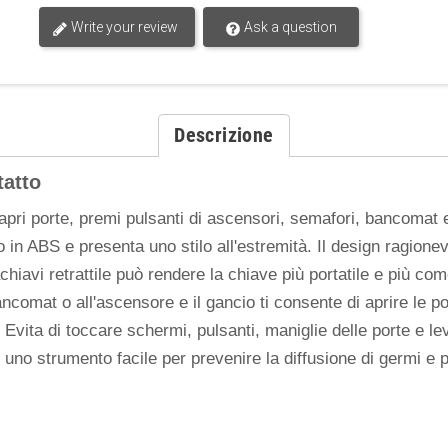
Write your review
Ask a question
Descrizione
tatto
 apri porte, premi pulsanti di ascensori, semafori, bancomat e 
 in ABS e presenta uno stilo all'estremità. Il design ragione
tachiavi retrattile può rendere la chiave più portatile e più 
ncomat o all'ascensore e il gancio ti consente di aprire le p
. Evita di toccare schermi, pulsanti, maniglie delle porte e l
è uno strumento facile per prevenire la diffusione di germi e 