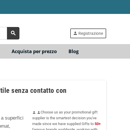
search
person
Registrazione
Acquista per prezzo
Blog
tile senza contatto con
Choose us as your promotional gift
person
person
a superfici
supplier is the smartest decision you've
made since we have supplied Gifts to
50+
omat,
famous brands worldwide, working with