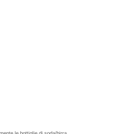
ente le bottiglie di soda/birra.