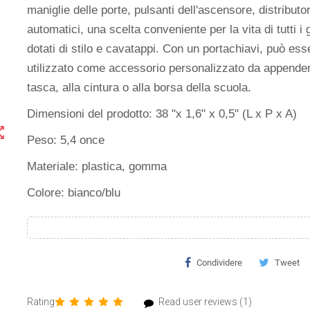
maniglie delle porte, pulsanti dell'ascensore, distributor
automatici, una scelta conveniente per la vita di tutti i 
dotati di stilo e cavatappi. Con un portachiavi, può ess
utilizzato come accessorio personalizzato da appender
tasca, alla cintura o alla borsa della scuola.
Dimensioni del prodotto: 38 "x 1,6" x 0,5" (L x P x A)
t_map
Peso: ‎5,4 once
Materiale: plastica, gomma
Colore: bianco/blu
Condividere
Tweet
Rating
Read user reviews (1)