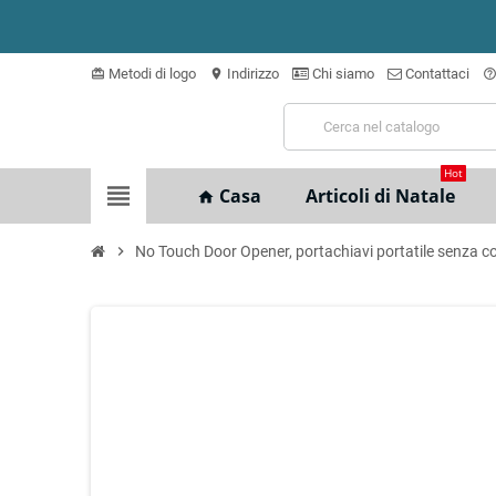
Metodi di logo
Indirizzo
Chi siamo
Contattaci
card_giftcard
location_on
help_outlin
Hot
view_headline
Casa
Articoli di Natale
home
chevron_right
No Touch Door Opener, portachiavi portatile senza cont