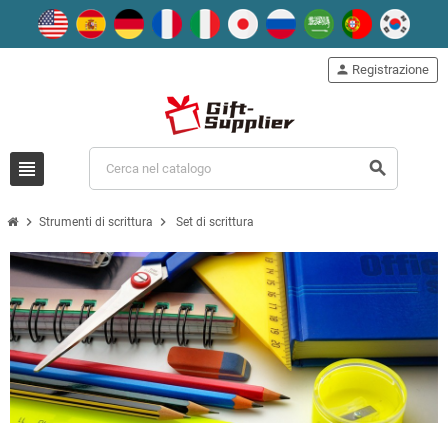
person
Registrazione
view_headline
search
chevron_right
chevron_right
Strumenti di scrittura
Set di scrittura