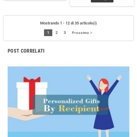
Mostrando 1 - 12 di 35 articolo(i)
1
2
3
navigate_next
Prossimo
POST CORRELATI