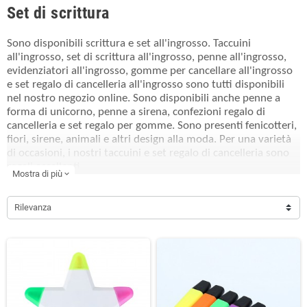
Set di scrittura
Sono disponibili scrittura e set all'ingrosso. Taccuini
all'ingrosso, set di scrittura all'ingrosso, penne all'ingrosso,
evidenziatori all'ingrosso, gomme per cancellare all'ingrosso
e set regalo di cancelleria all'ingrosso sono tutti disponibili
nel nostro negozio online. Sono disponibili anche penne a
forma di unicorno, penne a sirena, confezioni regalo di
cancelleria e set regalo per gomme. Sono presenti fenicotteri,
fiori, sirene, animali e altri design alla moda. Per una varietà
di occasioni, i nostri taccuini e set regalo di cancelleria sono
regali eccellenti.
Mostra di più
expand_more
Rilevanza