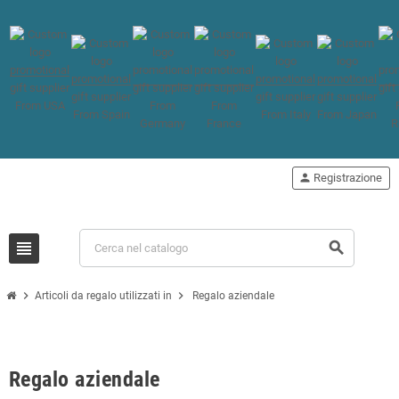
person
Registrazione
view_headline
search
chevron_right
chevron_right
Articoli da regalo utilizzati in
Regalo aziendale
Regalo aziendale