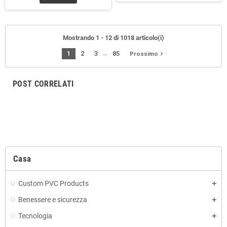
Mostrando 1 - 12 di 1018 articolo(i)
…
1
2
3
85
navigate_next
Prossimo
POST CORRELATI
Casa
Custom PVC Products
Benessere e sicurezza
Tecnologia