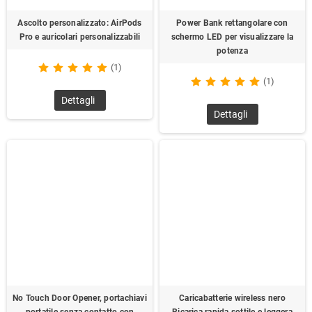
Ascolto personalizzato: AirPods
Power Bank rettangolare con
Pro e auricolari personalizzabili
schermo LED per visualizzare la
potenza
(1)
(1)
Dettagli
Dettagli
No Touch Door Opener, portachiavi
Caricabatterie wireless nero
portatile senza contatto con
Ricarica rapida sottile e leggera