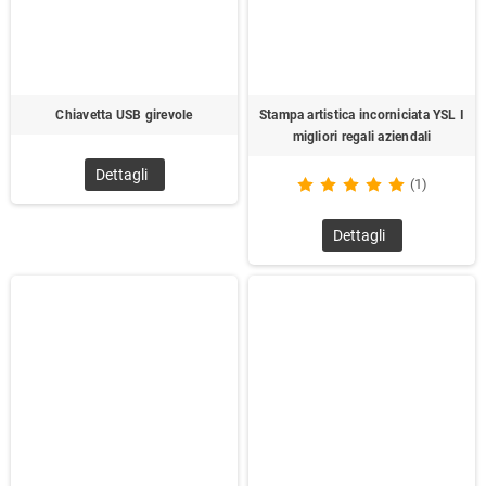
Chiavetta USB girevole
Stampa artistica incorniciata YSL I
migliori regali aziendali
Dettagli
(1)
Dettagli