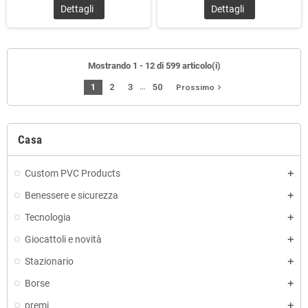
Dettagli
Dettagli
Mostrando 1 - 12 di 599 articolo(i)
…
1
2
3
50
navigate_next
Prossimo
Casa
Custom PVC Products
Benessere e sicurezza
Tecnologia
Giocattoli e novità
Stazionario
Borse
premi