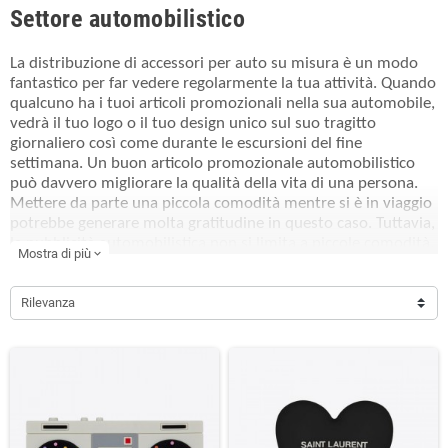
Settore automobilistico
La distribuzione di accessori per auto su misura è un modo
fantastico per far vedere regolarmente la tua attività. Quando
qualcuno ha i tuoi articoli promozionali nella sua automobile,
vedrà il tuo logo o il tuo design unico sul suo tragitto
giornaliero così come durante le escursioni del fine
settimana. Un buon articolo promozionale automobilistico
può davvero migliorare la qualità della vita di una persona.
Mettere da parte una piccola comodità mentre si è in viaggio
potrebbe generare molta gratitudine in questo caso. Tuttavia,
la pubblicità automobilistica non si limita a piccole comodità.
Mostra di più
expand_more
I conducenti vengono salvati ogni giorno dall'essere persi a
causa di uno smartphone morto grazie agli adattatori per
automobili a cui collegarsi. Gift-Supplier offre un prodotto
Rilevanza
automobilistico promozionale per soddisfare le tue esigenze,
sia che tu stia cercando di equipaggiare completamente
qualcuno con strumenti di emergenza di marca o
semplicemente alla ricerca di un regalo significativo e
conveniente.