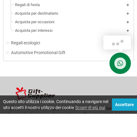
Regali di festa
Acquista per destinatario
Acquista per occasioni
Acquista per interessi
Regali ecologici
Automotive Promotional Gift
Questo sito utilizza i cookie. Continuando a navigare nel
Accettare
sito accetti il nostro utilizzo dei cookie.
Scopri di più qui
.
Il regalo promozionale con logo personalizzato serve al tuo cliente per
realizzare articoli promozionali aziendali e amplificare la visibilità del tuo
marchio.
[...]
telefono:
00 852 9069 3057