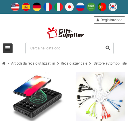
person
Registrazione
view_headline
search
chevron_right
chevron_right
chevron_right
Articoli da regalo utilizzati in
Regalo aziendale
Settore automobilisti