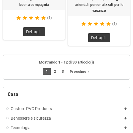
buona compagnia
aziendali personalizzati per le
vacanze
(1)
(1)
Dettagli
Dettagli
Mostrando 1 - 12 di 30 articolo(i)
1
2
3
navigate_next
Prossimo
Casa
Custom PVC Products
Benessere e sicurezza
Tecnologia