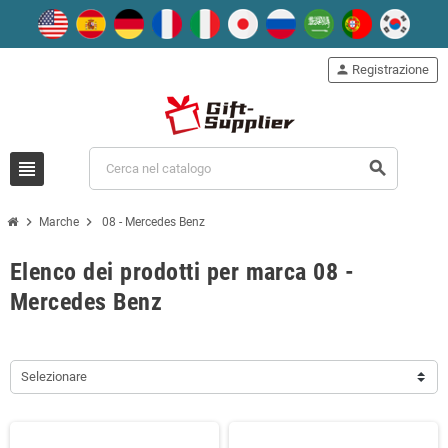
person
Registrazione
view_headline
search
chevron_right
chevron_right
Marche
08 - Mercedes Benz
Elenco dei prodotti per marca 08 -
Mercedes Benz
Selezionare